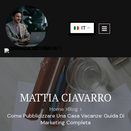
IT
MATTIA CIAVARRO
Home
Blog
Come Pubblicizzare Una Casa Vacanze: Guida Di
Marketing Completa