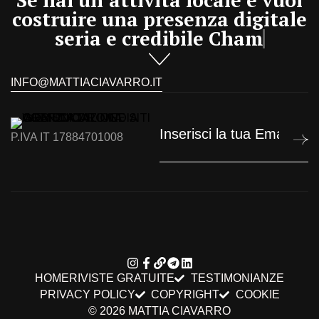
Se hai un’attività locale e vuoi
costruire una presenza digitale
seria e credibile
Chama
INFO@MATTIACIAVARRO.IT
P.IVA IT 17884701008
HOME
RIVISTE GRATUITE
TESTIMONIANZE
PRIVACY POLICY
COPYRIGHT
COOKIE
© 2026
MATTIA CIAVARRO