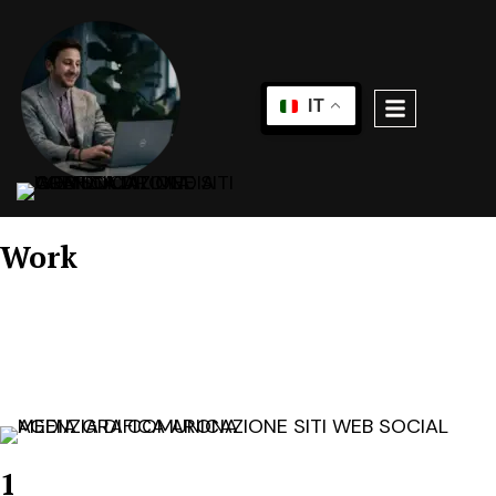
IT
Work
Questa è una selezione dei miei lavori recenti:
progetti sviluppati con cura e precisione per clienti
che operano in settori diversi. Ogni caso rappresenta
strategie, identità visiva e comunicazione
customizzati.
1