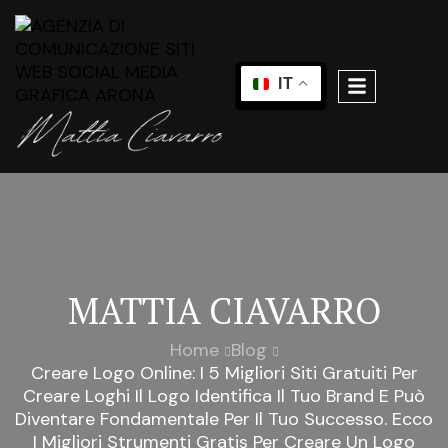
IT
MATTIA CIAVARRO
Home
Blog
Creare Logo Online: I 5 Migliori Siti Gratuiti Per
Creare Loghi Il Logo Identifica Il Tuo Brand E Può
Diventare Fondamentale Per Il Tuo Successo. Ecco
I Migliori Strumenti Gratis Per Creare Un Logo