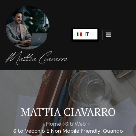
IT
MATTIA CIAVARRO
Home
Siti Web
Sito Vecchio E Non Mobile Friendly: Quando